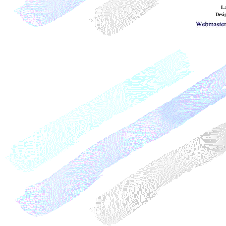
La
Desi